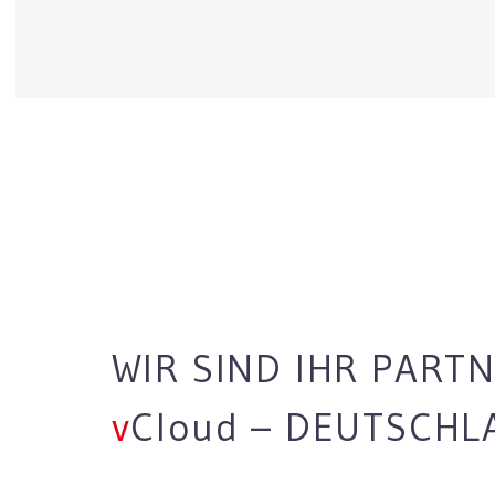
WIR SIND IHR PART
v
C
loud
– DEUTSCHL