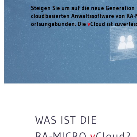
Steigen Sie um auf die neue Generation d
cloudbasierten Anwaltssoftware von RA-M
ortsungebunden. Die
v
Cloud ist zuverläs
WAS IST DIE
RA-MICRO
v
C
loud
?